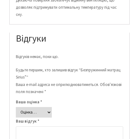
Дихаюча поверхня забезпечує відмінну вентиляцію, що
дозволяє підтримувати оптимальну температуру під час
сну.
Відгуки
Відгуків немає, поки що.
Будьте першим, хто залишив відгук “Безпружинний матрац
Sirius”“
Ваша e-mail адреса не оприлюднюватиметься.
Обов’язкові
поля позначені
*
Ваша оцінка
*
Ваш відгук
*