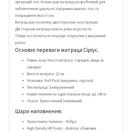
аргановій олії. Кожен шар матраца розроблений для
забезпечення ідеальної підтримки вашого тіла та
покращення якості сну.
Матрац має посилену двосторонню конструкцію
Дві сторони матраца мають різну жорсткість
ТОвар постачається покупцю сгорнутим у вакуумний
рулон.
Основні переваги матраца Сіріус.
Рівень жорсткості матраса: Середня, вища за
середню
Висота матраса: 22 см
Упаковка: Roll Pack (вакуумна, скрутка)
Тип матрацу: Безпружинний
Навантаження на одне спальне місце: до 140 кг
Чохол: Трикотажний (незнімний)
Шари наповнення:
Трикотажна тканина – Фібра
High Density HR Foam – Войлок з бавовни