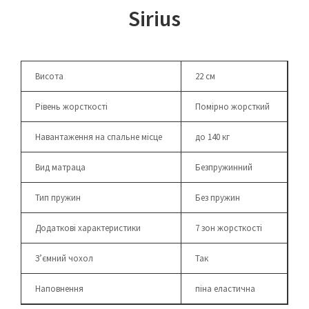
Sirius
Висота
22 см
Рівень жорсткості
Помірно жорсткий
Навантаження на спальне місце
до 140 кг
Вид матраца
Безпружинний
Тип пружин
Без пружин
Додаткові характеристики
7 зон жорсткості
З’ємний чохол
Так
Наповнення
піна еластична