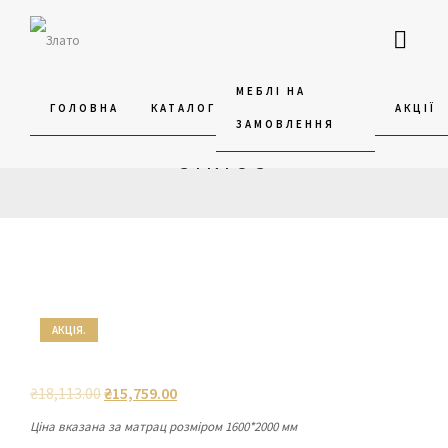
МЕБЛІ НА
ГОЛОВНА
КАТАЛОГ
АКЦІЇ
ЗАМОВЛЕННЯ
БЕЗПРУЖИННИЙ МАТРАЦ
SIRIUS
ПРО
З
ПОРТФОЛІО
НАС
3D
ТУР
АКЦІЯ.
₴
18,113.00
₴
15,759.00
Ціна вказана за матрац розміром 1600*2000 мм