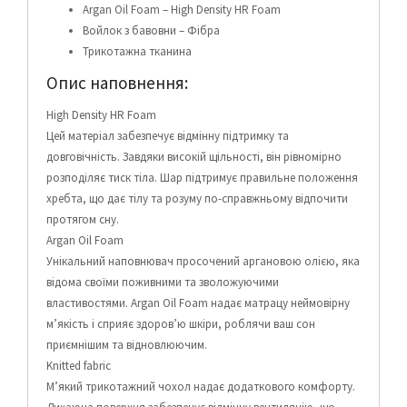
Argan Oil Foam – High Density HR Foam
Войлок з бавовни – Фібра
Трикотажна тканина
Опис наповнення:
High Density HR Foam
Цей матеріал забезпечує відмінну підтримку та
довговічність. Завдяки високій щільності, він рівномірно
розподіляє тиск тіла. Шар підтримує правильне положення
хребта, що дає тілу та розуму по-справжньому відпочити
протягом сну.
Argan Oil Foam
Унікальний наповнювач просочений аргановою олією, яка
відома своїми поживними та зволожуючими
властивостями. Argan Oil Foam надає матрацу неймовірну
м’якість і сприяє здоров’ю шкіри, роблячи ваш сон
приємнішим та відновлюючим.
Knitted fabric
М’який трикотажний чохол надає додаткового комфорту.