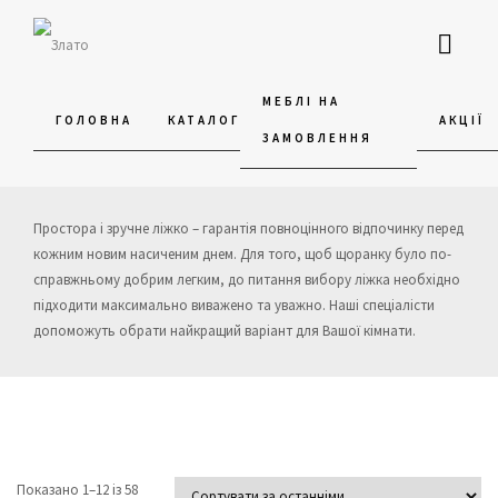
МЕБЛІ НА
ГОЛОВНА
КАТАЛОГ
АКЦІЇ
ЗАМОВЛЕННЯ
ЛІЖКА
ПРО
З
ПОРТФОЛІО
НАС
Простора і зручне ліжко – гарантія повноцінного відпочинку перед
кожним новим насиченим днем. Для того, щоб щоранку було по-
3D
справжньому добрим легким, до питання вибору ліжка необхідно
ТУР
підходити максимально виважено та уважно. Наші спеціалісти
допоможуть обрати найкращий варіант для Вашої кімнати.
Показано 1–12 із 58